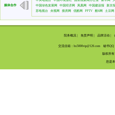
中央电视台
中国环境报社
国务院新闻办公室
新华网
媒体合作
中国绿色发展网
中国经济网
凤凰网
中国建设报
新京
苏电视台
央视网
搜房网
优酷网
PPTV
酷6网
土豆网
院务概况
|
免责声明
|
品牌活动
|
交流信箱：hx5000vip@126.com 秘书QQ：
版权所有
您是