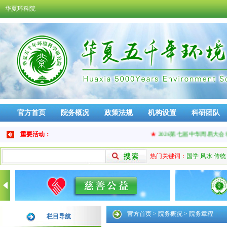
华夏环科院
官方首页
院务概况
政策法规
机构设置
科研团队
免责声明
品牌活动
重要活动：
★
2026第七届中华周易大会将于9
热门关键词：
国学
风水
传统
官方首页
>
院务概况
>
院务章程
栏目导航